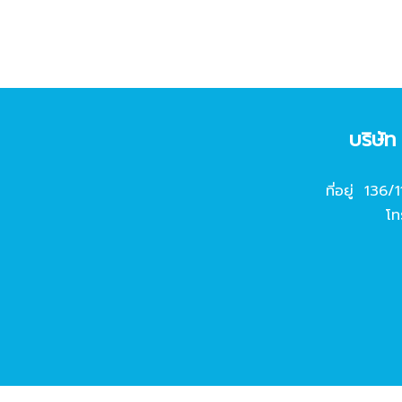
บริษั
ที่อยู่ 136/
โท