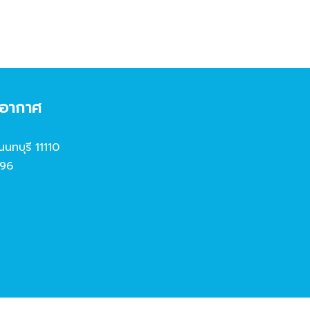
งอากาศ
นนทบุรี 11110
96