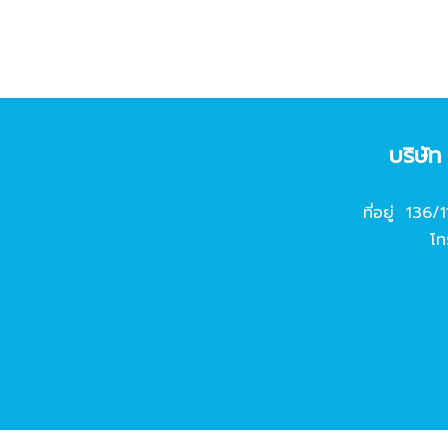
บริษั
ที่อยู่ 136/
โท