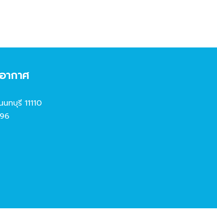
งอากาศ
นนทบุรี 11110
96