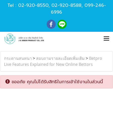
Tel :
02-920-8550
,
02-920-8588
,
099-246-
6996
กระดานสนทนา
>
สอบถามรายละเอียดเพิ่มเติม
>
Betpro
Live Features Explained for New Online Bettors
ขออภัย คุณไม่ได้รับสิทธิในการเข้าใช้งานในส่วนนี้