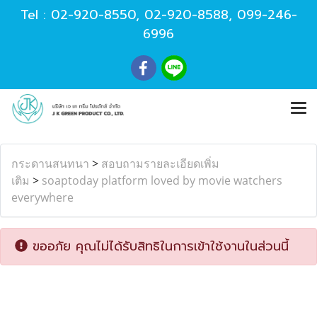
Tel :
02-920-8550
,
02-920-8588
,
099-246-
6996
กระดานสนทนา
>
สอบถามรายละเอียดเพิ่ม
เติม
>
soaptoday platform loved by movie watchers
everywhere
ขออภัย คุณไม่ได้รับสิทธิในการเข้าใช้งานในส่วนนี้