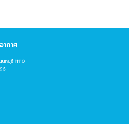
งอากาศ
นนทบุรี 11110
96