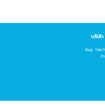
บริษั
ที่อยู่ 136/
โท