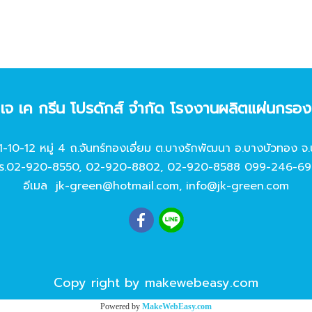
ท เจ เค กรีน โปรดักส์ จํากัด โรงงานผลิตแผ่นกรอ
11-10-12 หมู่ 4 ถ.จันทร์ทองเอี่ยม ต.บางรักพัฒนา อ.บางบัวทอง จ.
ร.
02-920-8550
,
02-920-8802
,
02-920-8588
099-246-69
อีเมล
jk-green@hotmail.com
,
info@jk-green.com
Copy right by makewebeasy.com
Powered by
MakeWebEasy.com