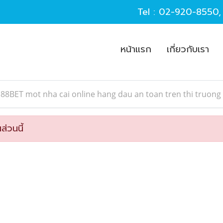
Tel :
02-920-8550
หน้าแรก
เกี่ยวกับเรา
88BET mot nha cai online hang dau an toan tren thi truong
ส่วนนี้