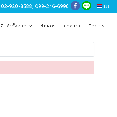
,
02-920-8588
,
099-246-6996
TH
สินค้าทั้งหมด
ข่าวสาร
บทความ
ติดต่อเรา