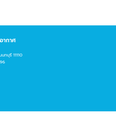
งอากาศ
นนทบุรี 11110
96