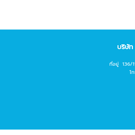
บริษั
ที่อยู่ 136/
โท