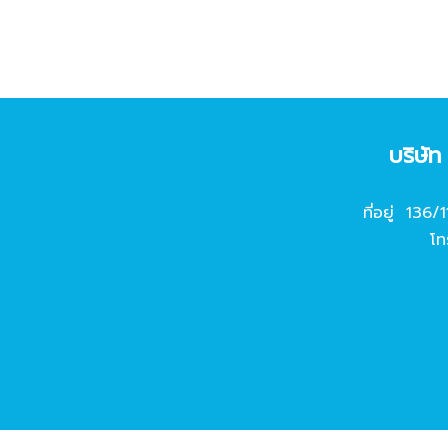
บริษั
ที่อยู่ 136/
โท