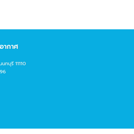
งอากาศ
นนทบุรี 11110
96