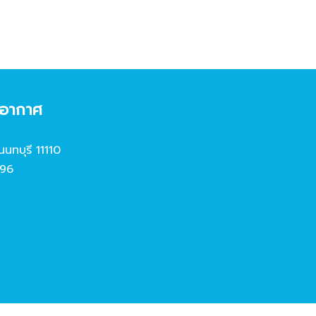
งอากาศ
นนทบุรี 11110
96