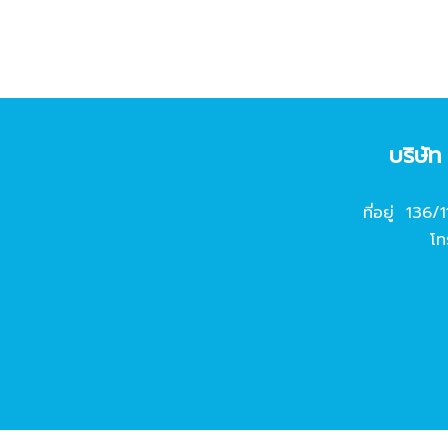
บริษั
ที่อยู่ 136/
โท