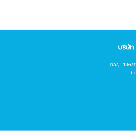
บริษั
ที่อยู่ 136/
โท