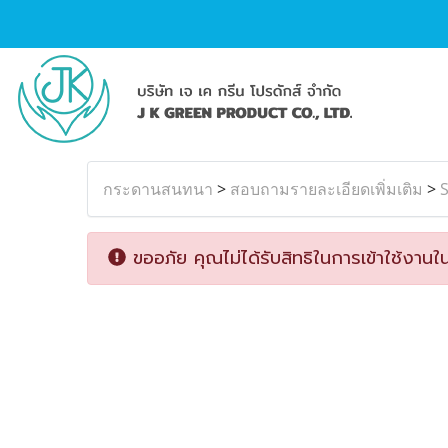
กระดานสนทนา
>
สอบถามรายละเอียดเพิ่มเติม
>
S
ขออภัย คุณไม่ได้รับสิทธิในการเข้าใช้งานใน