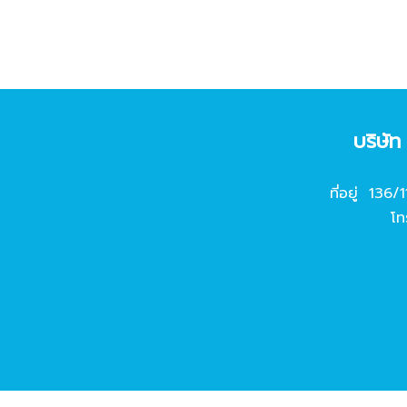
บริษั
ที่อยู่ 136/
โท