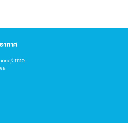
งอากาศ
นนทบุรี 11110
96