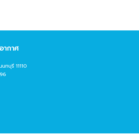
งอากาศ
นนทบุรี 11110
96