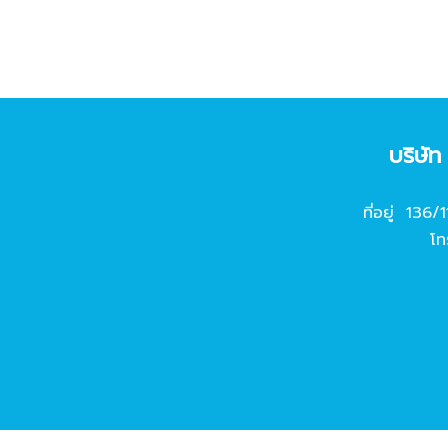
บริษั
ที่อยู่ 136/
โท