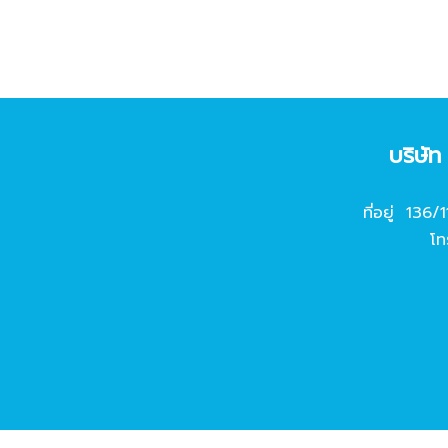
บริษั
ที่อยู่ 136/
โท