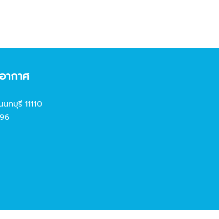
งอากาศ
นนทบุรี 11110
96