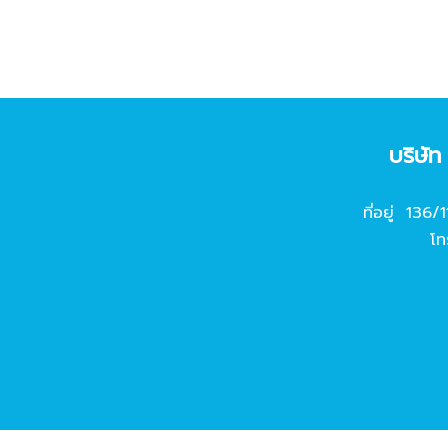
บริษั
ที่อยู่ 136/
โท