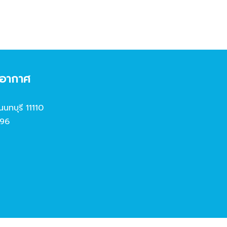
งอากาศ
นนทบุรี 11110
96