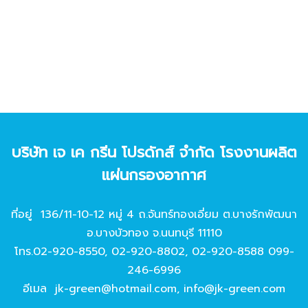
บริษัท เจ เค กรีน โปรดักส์ จํากัด โรงงานผลิต
แผ่นกรองอากาศ
ที่อยู่ 136/11-10-12 หมู่ 4 ถ.จันทร์ทองเอี่ยม ต.บางรักพัฒนา
อ.บางบัวทอง จ.นนทบุรี 11110
โทร.
02-920-8550
,
02-920-8802
,
02-920-8588
099-
246-6996
อีเมล
jk-green@hotmail.com
,
info@jk-green.com