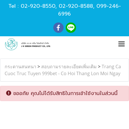
Tel :
02-920-8550
,
02-920-8588
,
099-246-
6996
กระดานสนทนา
>
สอบถามรายละเอียดเพิ่มเติม
>
Trang Ca
Cuoc Truc Tuyen 999bet - Co Hoi Thang Lon Moi Ngay
ขออภัย คุณไม่ได้รับสิทธิในการเข้าใช้งานในส่วนนี้