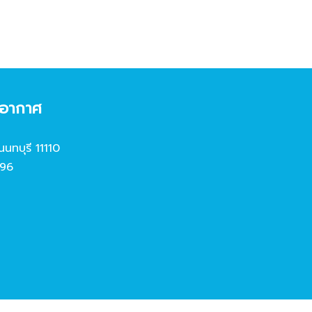
งอากาศ
นนทบุรี 11110
96