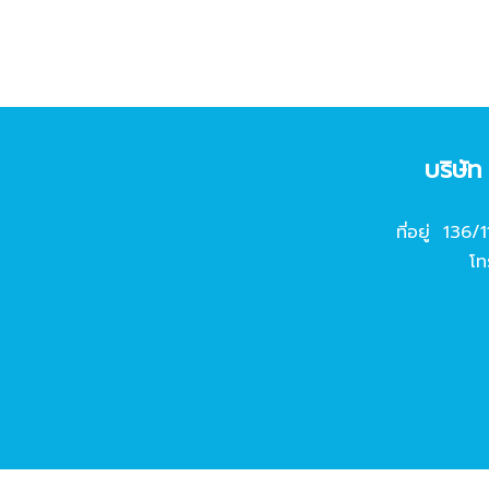
บริษั
ที่อยู่ 136/
โท