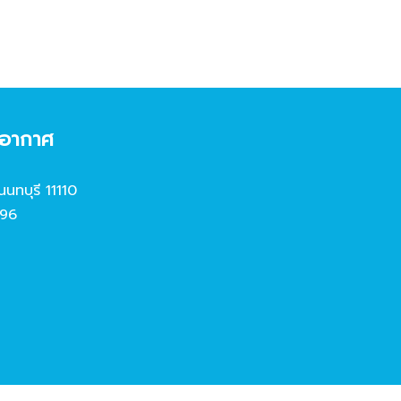
งอากาศ
นนทบุรี 11110
96