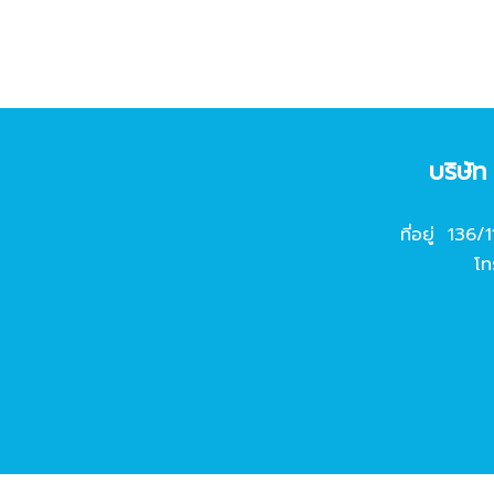
บริษั
ที่อยู่ 136/
โท