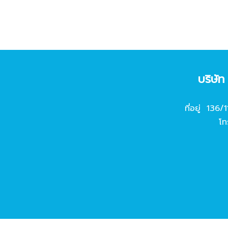
บริษั
ที่อยู่ 136/
โท