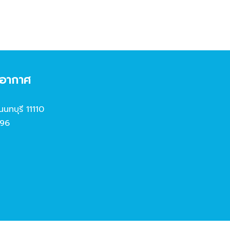
งอากาศ
นนทบุรี 11110
96