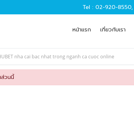
Tel :
02-920-8550
หน้าแรก
เกี่ยวกับเรา
UBET nha cai bac nhat trong nganh ca cuoc online
ส่วนนี้