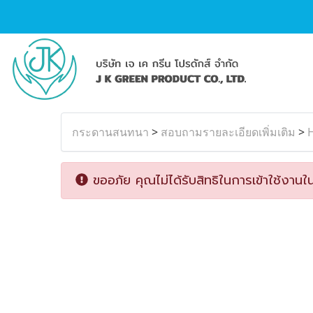
กระดานสนทนา
>
สอบถามรายละเอียดเพิ่มเติม
>
H
ขออภัย คุณไม่ได้รับสิทธิในการเข้าใช้งานใน