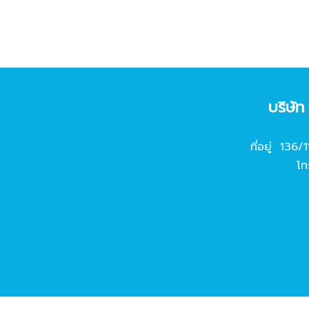
บริษั
ที่อยู่ 136/
โท