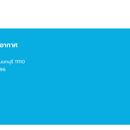
งอากาศ
นนทบุรี 11110
96