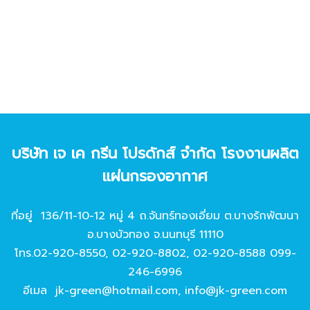
บริษัท เจ เค กรีน โปรดักส์ จํากัด โรงงานผลิต
แผ่นกรองอากาศ
ที่อยู่ 136/11-10-12 หมู่ 4 ถ.จันทร์ทองเอี่ยม ต.บางรักพัฒนา
อ.บางบัวทอง จ.นนทบุรี 11110
โทร.
02-920-8550
,
02-920-8802
,
02-920-8588
099-
246-6996
อีเมล
jk-green@hotmail.com
,
info@jk-green.com