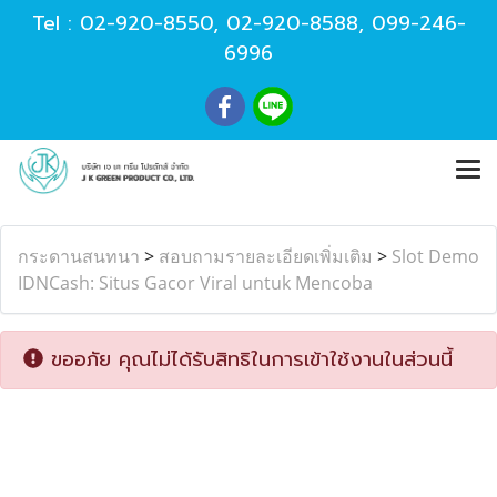
Tel :
02-920-8550
,
02-920-8588
,
099-246-
6996
กระดานสนทนา
>
สอบถามรายละเอียดเพิ่มเติม
>
Slot Demo
IDNCash: Situs Gacor Viral untuk Mencoba
ขออภัย คุณไม่ได้รับสิทธิในการเข้าใช้งานในส่วนนี้