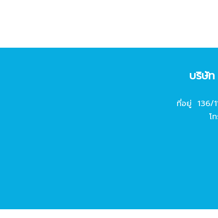
บริษั
ที่อยู่ 136/
โท