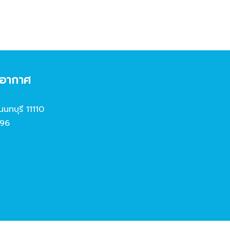
งอากาศ
นนทบุรี 11110
96