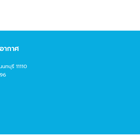
งอากาศ
นนทบุรี 11110
96