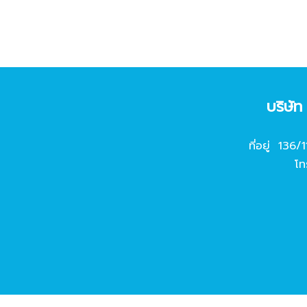
บริษั
ที่อยู่ 136/
โท