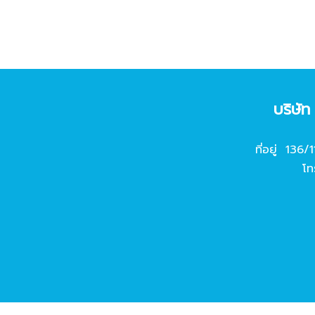
บริษั
ที่อยู่ 136/
โท