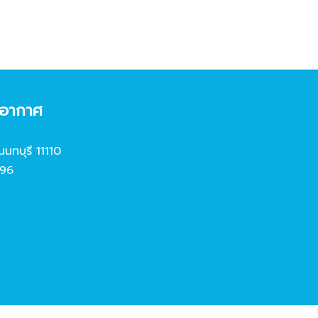
งอากาศ
นนทบุรี 11110
96