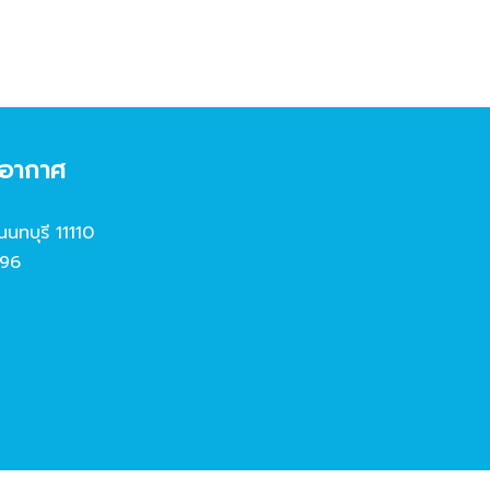
งอากาศ
นนทบุรี 11110
96