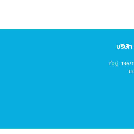
บริษั
ที่อยู่ 136/
โท