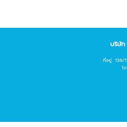
บริษั
ที่อยู่ 136/
โท