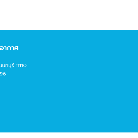
งอากาศ
นนทบุรี 11110
96