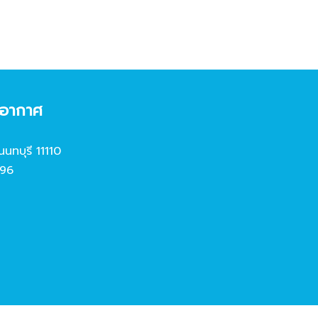
งอากาศ
นนทบุรี 11110
96