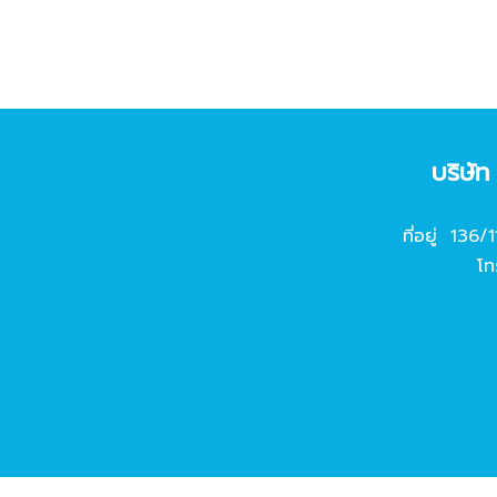
บริษั
ที่อยู่ 136/
โท