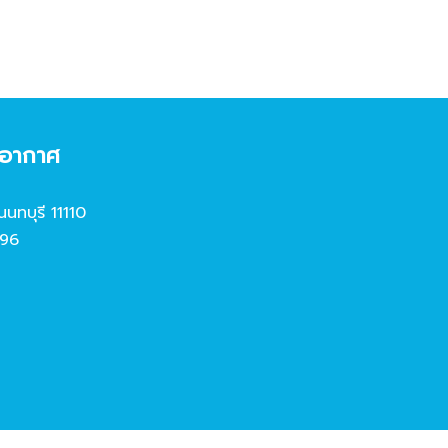
งอากาศ
นนทบุรี 11110
96