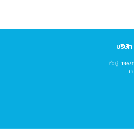
บริษั
ที่อยู่ 136/
โท