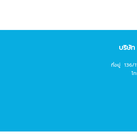
บริษั
ที่อยู่ 136/
โท