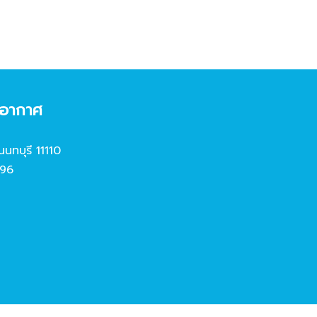
งอากาศ
นนทบุรี 11110
96