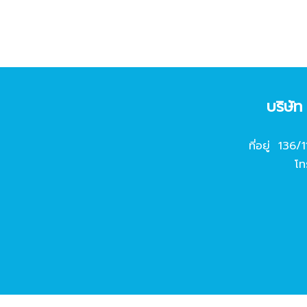
บริษั
ที่อยู่ 136/
โท