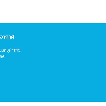
งอากาศ
นนทบุรี 11110
96