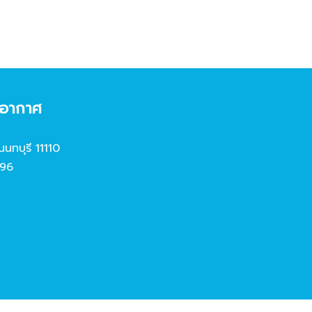
งอากาศ
นนทบุรี 11110
96