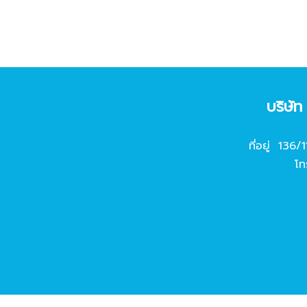
บริษั
ที่อยู่ 136/
โท