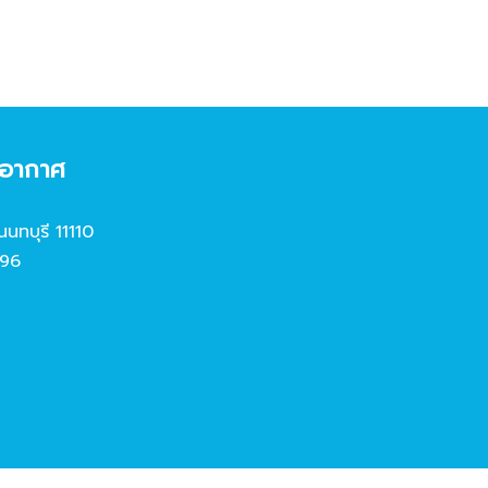
งอากาศ
นนทบุรี 11110
96