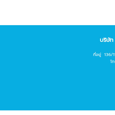
บริษั
ที่อยู่ 136/
โท