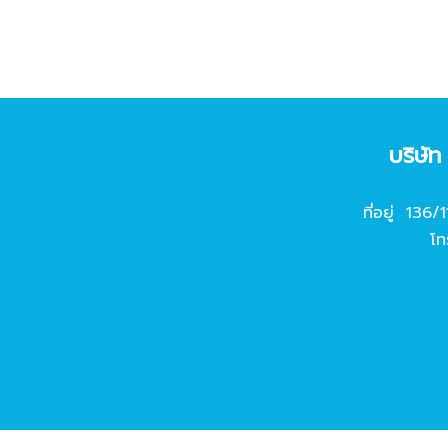
บริษั
ที่อยู่ 136/
โท