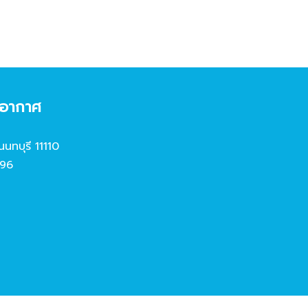
งอากาศ
นนทบุรี 11110
96