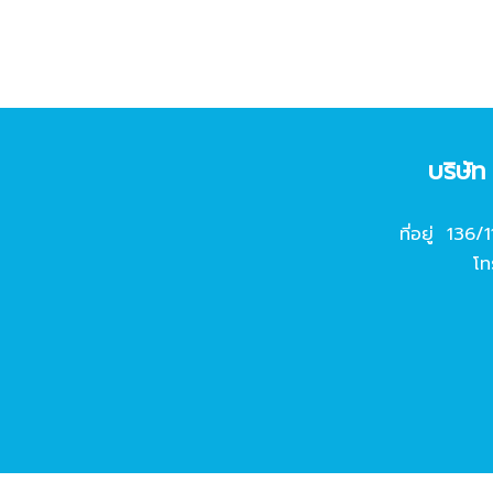
บริษั
ที่อยู่ 136/
โท