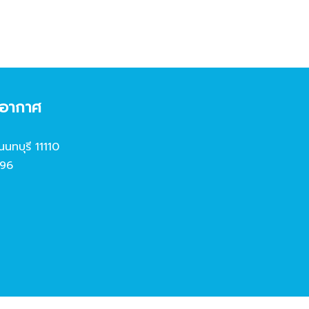
งอากาศ
นนทบุรี 11110
96