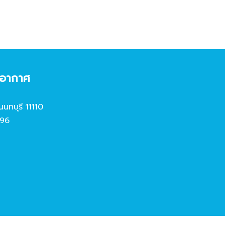
งอากาศ
นนทบุรี 11110
96