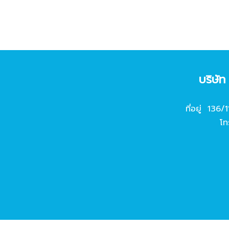
บริษั
ที่อยู่ 136/
โท