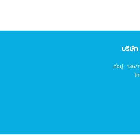
บริษั
ที่อยู่ 136/
โท