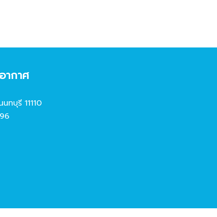
งอากาศ
นนทบุรี 11110
96