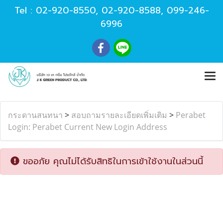
Tel :
02-920-8550
,
02-920-8588
,
099-246-
6996
กระดานสนทนา
>
สอบถามรายละเอียดเพิ่มเติม
>
Perabet
Login: Perabet Current New Login Address
ขออภัย คุณไม่ได้รับสิทธิในการเข้าใช้งานในส่วนนี้