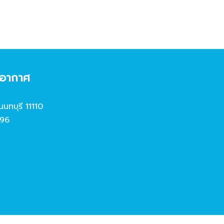
งอากาศ
นนทบุรี 11110
96