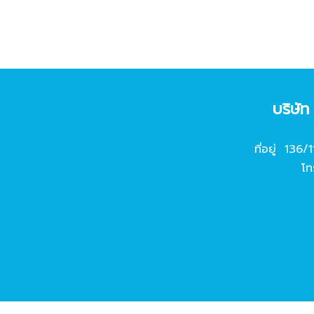
บริษั
ที่อยู่ 136/
โท