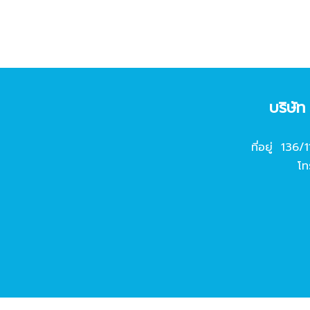
บริษั
ที่อยู่ 136/
โท