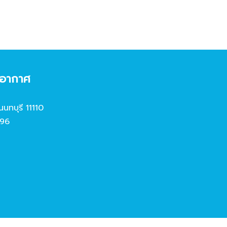
งอากาศ
นนทบุรี 11110
96