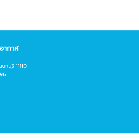
งอากาศ
นนทบุรี 11110
96