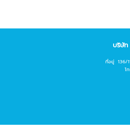
บริษั
ที่อยู่ 136/
โท