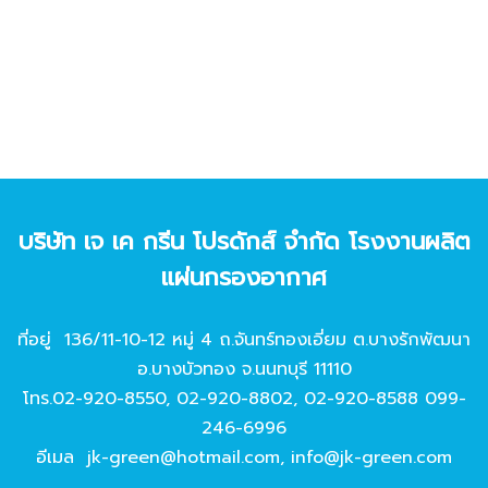
บริษัท เจ เค กรีน โปรดักส์ จํากัด โรงงานผลิต
แผ่นกรองอากาศ
ที่อยู่ 136/11-10-12 หมู่ 4 ถ.จันทร์ทองเอี่ยม ต.บางรักพัฒนา
อ.บางบัวทอง จ.นนทบุรี 11110
โทร.
02-920-8550
,
02-920-8802
,
02-920-8588
099-
246-6996
อีเมล
jk-green@hotmail.com
,
info@jk-green.com