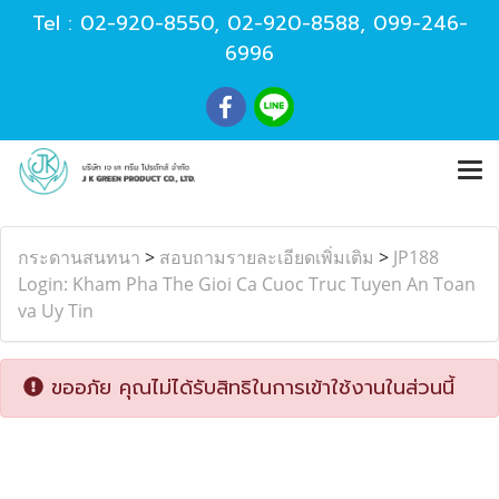
Tel :
02-920-8550
,
02-920-8588
,
099-246-
6996
กระดานสนทนา
>
สอบถามรายละเอียดเพิ่มเติม
>
JP188
Login: Kham Pha The Gioi Ca Cuoc Truc Tuyen An Toan
va Uy Tin
ขออภัย คุณไม่ได้รับสิทธิในการเข้าใช้งานในส่วนนี้