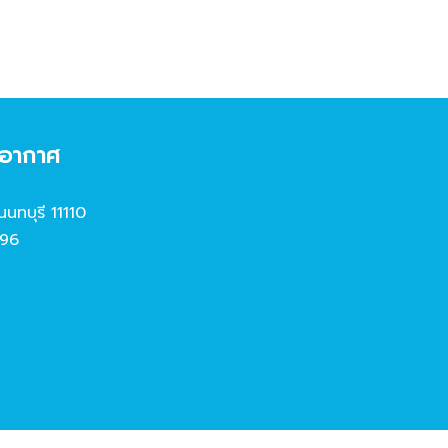
งอากาศ
นนทบุรี 11110
96