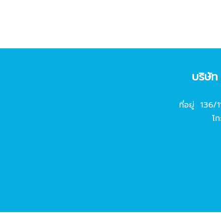
บริษั
ที่อยู่ 136/
โท