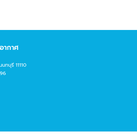
งอากาศ
นนทบุรี 11110
96