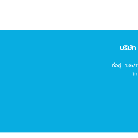
บริษั
ที่อยู่ 136/
โท