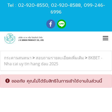
Tel :
02-920-8550
,
02-920-8588
,
099-246-
6996
กระดานสนทนา
>
สอบถามรายละเอียดเพิ่มเติม
>
8KBET -
Nha cai uy tin hang dau 2025
ขออภัย คุณไม่ได้รับสิทธิในการเข้าใช้งานในส่วนนี้