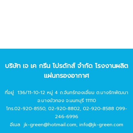
บริษัท เจ เค กรีน โปรดักส์ จํากัด โรงงานผลิต
แผ่นกรองอากาศ
ที่อยู่ 136/11-10-12 หมู่ 4 ถ.จันทร์ทองเอี่ยม ต.บางรักพัฒนา
อ.บางบัวทอง จ.นนทบุรี 11110
โทร.
02-920-8550
,
02-920-8802
,
02-920-8588
099-
246-6996
อีเมล
jk-green@hotmail.com
,
info@jk-green.com