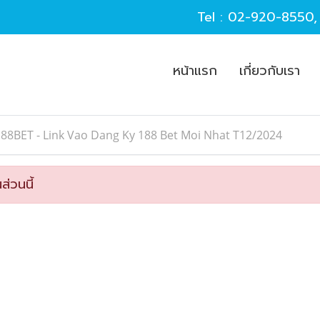
Tel :
02-920-8550
หน้าแรก
เกี่ยวกับเรา
88BET - Link Vao Dang Ky 188 Bet Moi Nhat T12/2024
ส่วนนี้