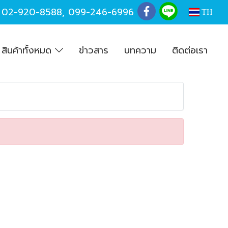
,
02-920-8588
,
099-246-6996
TH
สินค้าทั้งหมด
ข่าวสาร
บทความ
ติดต่อเรา