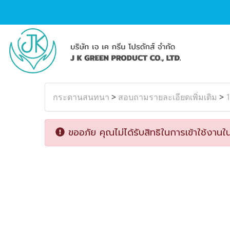
กระดานสนทนา
>
สอบถามรายละเอียดเพิ่มเติม
>
1
ขออภัย คุณไม่ได้รับสิทธิในการเข้าใช้งานใน