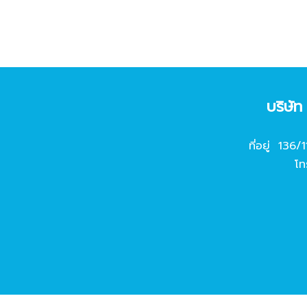
บริษั
ที่อยู่ 136/
โท