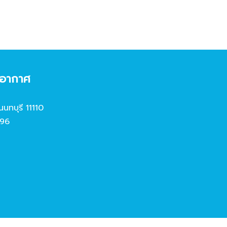
งอากาศ
นนทบุรี 11110
96