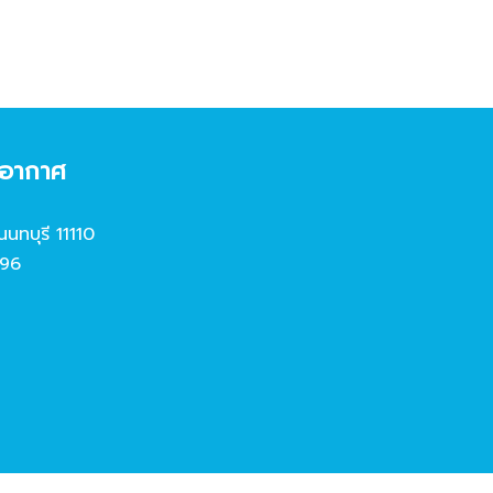
งอากาศ
นนทบุรี 11110
96