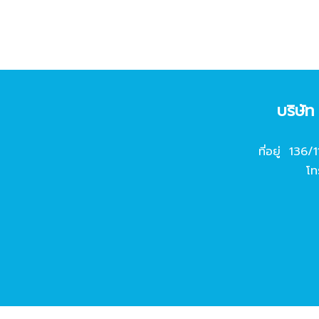
บริษั
ที่อยู่ 136/
โท