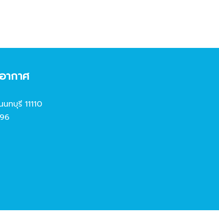
งอากาศ
นนทบุรี 11110
96